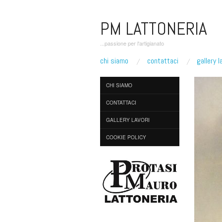
PM LATTONERIA
...passione per l'artigianato
chi siamo
contattaci
gallery l
CHI SIAMO
CONTATTACI
GALLERY LAVORI
COOKIE POLICY